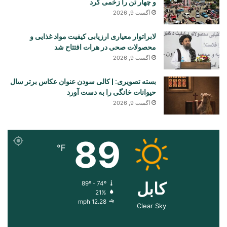
و چهار تن را زخمی کرد
آگست 9, 2026
لابراتوار معیاری ارزیابی کیفیت مواد غذایی و
محصولات صحی در هرات افتتاح شد
آگست 9, 2026
بسته تصویری: | کالی سودن عنوان عکاس برتر سال
حیوانات خانگی را به دست آورد
آگست 9, 2026
89
℉
کابل
89º - 74º
21%
12.28 mph
Clear Sky