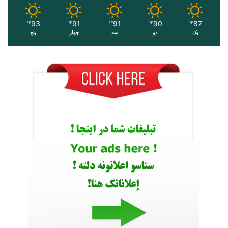
93
91
91
90
87
℉
℉
℉
℉
℉
یک
دو
سه
چهار
پنج