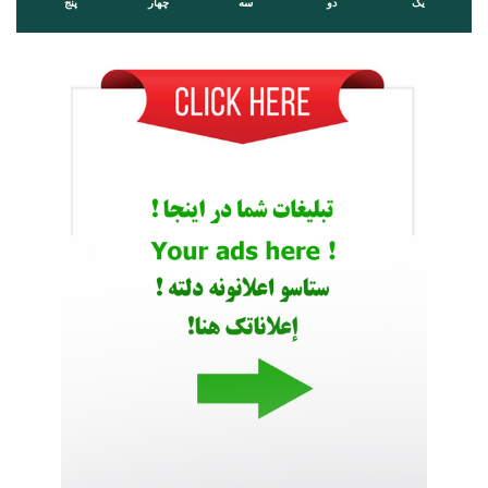
یک
دو
سه
چهار
پنج