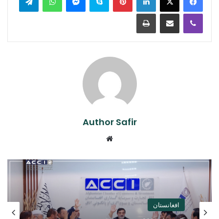
Print
Share via Email
Viber
Author Safir
Website
افغانستان