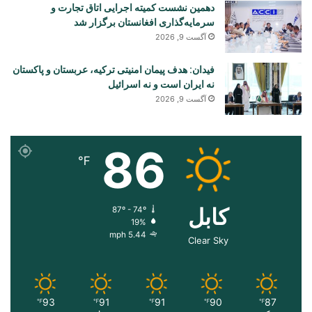
دهمین نشست کمیته اجرایی اتاق تجارت و
سرمایه‌گذاری افغانستان برگزار شد
آگست 9, 2026
فیدان: هدف پیمان امنیتی ترکیه، عربستان و پاکستان
نه ایران است و نه اسرائیل
آگست 9, 2026
86
℉
کابل
87º - 74º
19%
5.44 mph
Clear Sky
93
91
91
90
87
℉
℉
℉
℉
℉