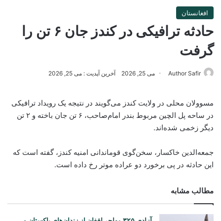
افغانستان
حادثه ترافیکی در کندز جان ۶ تن را
گرفت
Author Safir
می 25, 2026
آخرین آپدیت : می 25, 2026
مسوولان محلی در ولایت کندز می‌گویند در نتیجه یک رویداد ترافیکی
در ساحه پل الچین مربوط بندر امام‌صاحب، ۶ تن جان باخته و ۲ تن
دیگر زخمی شده‌اند.
جمعه‌الدین خاکسار، سخن‌گوی قوماندانی امنیه کندز، گفته است که
این حادثه در پی برخورد دو عراده موتر رخ داده است.
مطالب مشابه
آزادی ۳۲۵ مهاجر افغان از زندان‌های پاکستان و