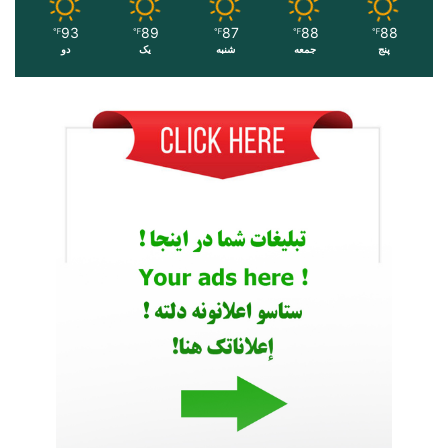
93
89
87
88
88
℉
℉
℉
℉
℉
پنج
جمعه
شنبه
یک
دو