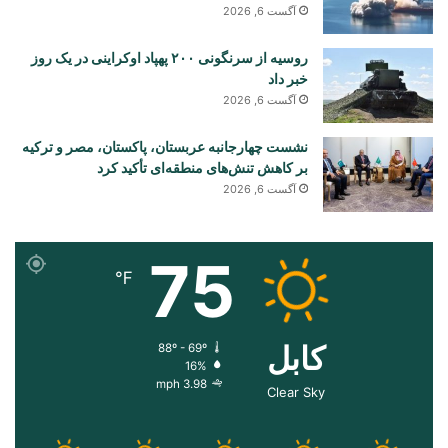
آگست 6, 2026
روسیه از سرنگونی ۲۰۰ پهپاد اوکراینی در یک روز
خبر داد
آگست 6, 2026
نشست چهارجانبه عربستان، پاکستان، مصر و ترکیه
بر کاهش تنش‌های منطقه‌ای تأکید کرد
آگست 6, 2026
75
℉
کابل
88º - 69º
16%
3.98 mph
Clear Sky