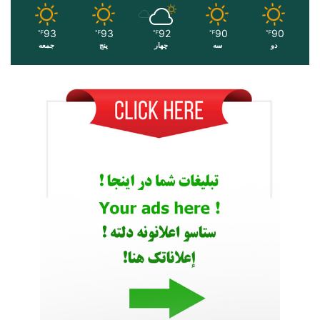
93
93
92
90
90
℉
℉
℉
℉
℉
دو
سه
چهار
پنج
جمعه