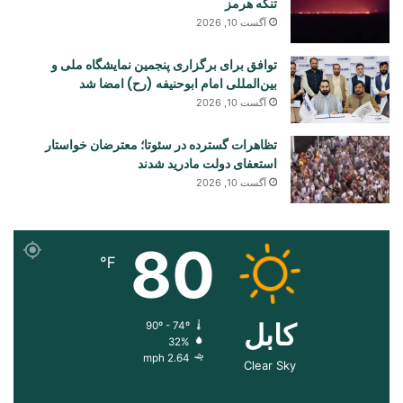
تنگه هرمز
آگست 10, 2026
توافق برای برگزاری پنجمین نمایشگاه ملی و
بین‌المللی امام ابوحنیفه (رح) امضا شد
آگست 10, 2026
تظاهرات گسترده در سئوتا؛ معترضان خواستار
استعفای دولت مادرید شدند
آگست 10, 2026
80
℉
کابل
90º - 74º
32%
2.64 mph
Clear Sky