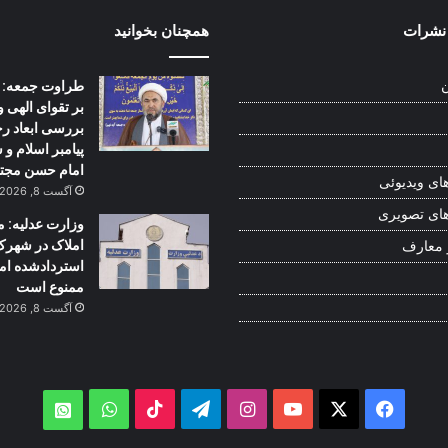
نشرات
همچنان بخوانید
طراوت جمعه: | 
ن
بر تقوای الهی و
بررسی ابعاد ر
پیامبر اسلام و
امام حسن مجت
ای ویدیوئی
آگست 8, 2026
ای تصویری
وزارت عدلیه: م
املاک در شهرک
 معارف
استردادشده ام
ممنوع است
آگست 8, 2026
WhatsApp
TikTok
Telegram
Instagram
YouTube
Facebook
X
atsApp