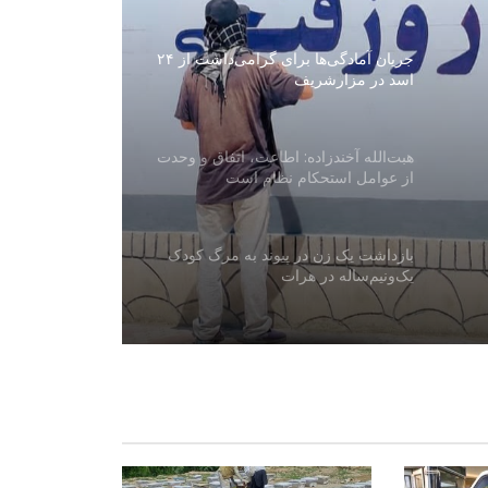
جریان آمادگی‌ها برای گرامی‌داشت از ۲۴
اسد در مزارشریف
هبت‌الله آخندزاده: اطاعت، اتفاق و وحدت
از عوامل استحکام نظام است
بازداشت یک زن در پیوند به مرگ کودک
یک‌ونیم‌ساله در هرات
رییس‌جمهور مولداوی از صدور ویزه برای
هیأت امارت اسلامی انتقاد کرد
افغانستان بزرگ‌ترین بازار آرد قزاقستان؛
صادرات آرد این کشور ۱۸.۳ درصد