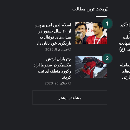
پُربحث ترین مطالب
تأکید
اسلام‌الدین امیری پس
از ۲۰ سال حضور در
حلت
میدان‌های فوتبال به
 شهادت
بازیگری خود پایان داد
بی(ع)
فبروری 8, 2025
چتربازان ارتش
عامله
مکسیکو در سقوط آزاد
‌های
رکورد منطقه‌ای ثبت
ارتی
کردند
جولای 26, 2026
مشاهده بیشتر
Wh