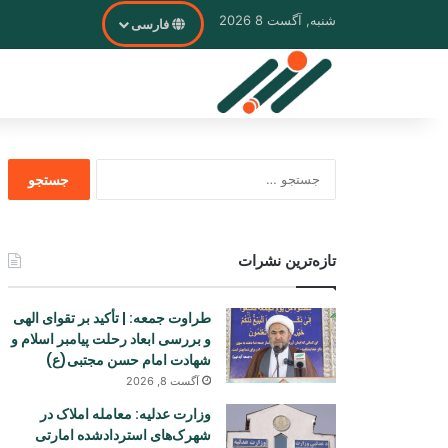
شنبه, آگست 8 2026
فارسی
جستجو
برای
تازه‌ترین نشرات
طراوت جمعه: | تأکید بر تقوای الهی
و بررسی ابعاد رحلت پیامبر اسلام و
شهادت امام حسن مجتبی(ع)
آگست 8, 2026
وزارت عدلیه: معامله املاک در
شهرک‌های استردادشده امارتی