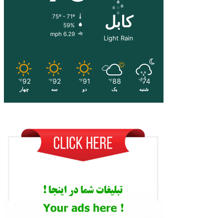
کابل
75º - 71º
59%
6.29 mph
Light Rain
92
92
91
88
74
℉
℉
℉
℉
℉
شنبه
یک
دو
سه
چهار