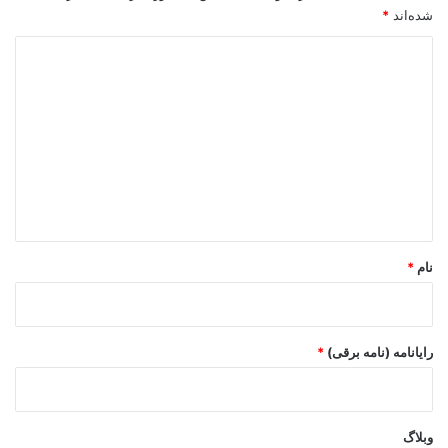
شده‌اند
*
د
ی
د
گ
ا
ه
*
نام
*
رایانامه (نامه برقی)
*
وبلاگ