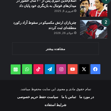
اسلام‌الدین امیری پس از ۲۰ سال حضور در
میدان‌های فوتبال به بازیگری خود پایان داد
فبروری 8, 2025
چتربازان ارتش مکسیکو در سقوط آزاد رکورد
منطقه‌ای ثبت کردند
جولای 26, 2026
مشاهده بیشتر
WhatsApp
TikTok
Telegram
Instagram
YouTube
Facebook
X
atsApp
تمام حقوق مادی و معنوی این سایت محفوظ میباشد.
در مورد ما
تماس با ما
سیاست حفظ حریم خصوصی
شرایط استفاده