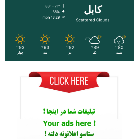
کابل
83º - 71º
38%
13.29 mph
Scattered Clouds
93
93
92
89
80
℉
℉
℉
℉
℉
شنبه
یک
دو
سه
چهار