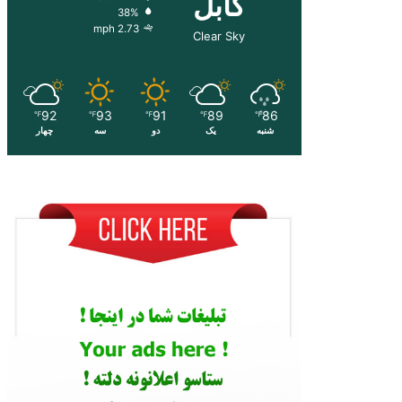
کابل
38%
2.73 mph
Clear Sky
92
93
91
89
86
℉
℉
℉
℉
℉
شنبه
یک
دو
سه
چهار