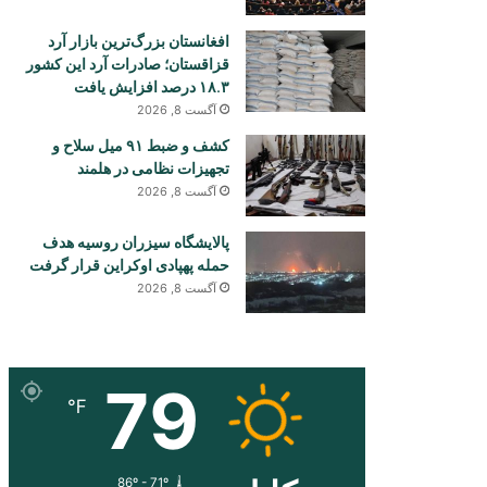
افغانستان بزرگ‌ترین بازار آرد
قزاقستان؛ صادرات آرد این کشور
۱۸.۳ درصد افزایش یافت
آگست 8, 2026
کشف و ضبط ۹۱ میل سلاح و
تجهیزات نظامی در هلمند
آگست 8, 2026
پالایشگاه سیزران روسیه هدف
حمله پهپادی اوکراین قرار گرفت
آگست 8, 2026
79
℉
86º - 71º