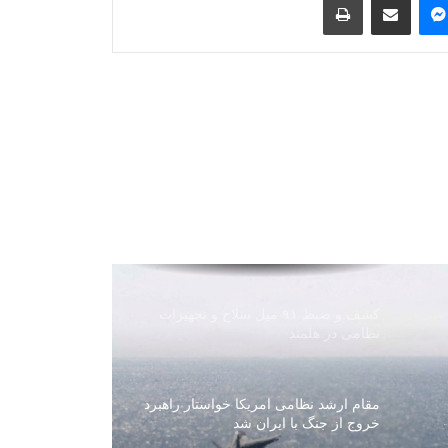
ترکیه: توافق دفاعی با عربستان و
پاکستان ماهیت دفاعی دارد
روسیه: وضعیت افغانستان همچنان در
محور توجه سازمان پیمان امنیت جمعی
قرار دارد
توافق شرکت عزیزی انرژی با شرکت
چینی برای تولید ۳ هزار میگاوات برق در
افغانستان
کشف و ضبط ۹۱ میل سلاح و تجهیزات
نظامی در هلمند
مقام ارشد نظامی امریکا خواستار راهبرد
خروج از جنگ با ایران شد