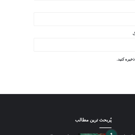
گزارش شهری: بررسی نرخ مواد
خوراکی در بازارهای مزارشریف
گ
هند از آزمایش نخستین «موتر پرنده
شخصی» خود خبر داد
خیره کنید.
صندوق توسعه کویت ۲.۵ میلیون دالر به
کمک‌های بشردوستانه افغانستان اختصاص
داد
پُربحث ترین مطالب