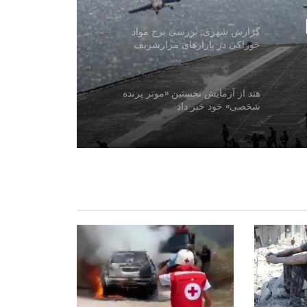
گزارش شهری: بررسی نرخ مواد
خوراکی در بازارهای مزارشریف
هند از آزمایش نخستین «موتر پرنده
شخصی» خود خبر داد
صندوق توسعه کویت ۲.۵ میلیون دالر به
کمک‌های بشردوستانه افغانستان اختصاص
داد
سازمان جهانی صحت: کاهش کمک‌های
بشردوستانه، نظام صحی افغانستان را با
چالش جدی روبه‌رو کرده است
اتاق تجارت و سرمایه‌گذاری افغانستان
دومین نشست «اندیشکده اقتصادی» را
برگزار کرد