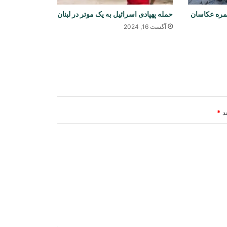
کمره عکاسان
حمله پهپادی اسرائیل به یک موتر در لبنان
ترکیه: توافق دفاعی با عربستان و
آگست 16, 2024
پاکستان ماهیت دفاعی دارد
روسیه: وضعیت افغانستان همچنان در
محور توجه سازمان پیمان امنیت جمعی
قرار دارد
ند
*
توافق شرکت عزیزی انرژی با شرکت
چینی برای تولید ۳ هزار میگاوات برق در
افغانستان
کشف و ضبط ۹۱ میل سلاح و تجهیزات
نظامی در هلمند
مقام ارشد نظامی امریکا خواستار راهبرد
خروج از جنگ با ایران شد