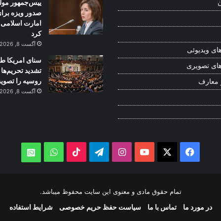
ییس‌جمهور مولد
ن
صدور ویزه برا
امارت اسلامی ا
کرد
آگست 8, 2026
ای ویدیوئی
سنای امریکا ط
ای تصویری
تشدید تحریم‌ها 
روسیه را تصوی
 معارف
آگست 8, 2026
WhatsApp
TikTok
Telegram
Instagram
YouTube
Facebook
X
atsApp
تمام حقوق مادی و معنوی این سایت محفوظ میباشد.
در مورد ما
تماس با ما
سیاست حفظ حریم خصوصی
شرایط استفاده