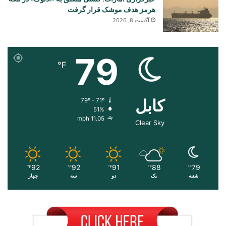
هرمز هدف موشک قرار گرفت
آگست 8, 2026
79
℉
کابل
79º - 71º
51%
11.05 mph
Clear Sky
92
92
91
88
79
℉
℉
℉
℉
℉
شنبه
یک
دو
سه
چهار