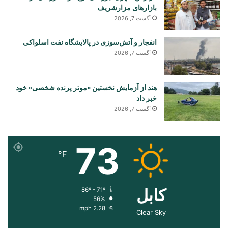
بازارهای مزارشریف
آگست 7, 2026
انفجار و آتش‌سوزی در پالایشگاه نفت اسلواکی
آگست 7, 2026
هند از آزمایش نخستین «موتر پرنده شخصی» خود
خبر داد
آگست 7, 2026
73
℉
کابل
86º - 71º
56%
2.28 mph
Clear Sky