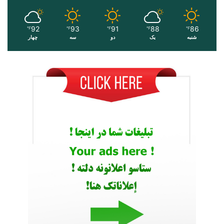
92
93
91
88
86
℉
℉
℉
℉
℉
شنبه
یک
دو
سه
چهار