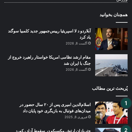
همچنان بخوانید
آبلاردو د لا اسپریئیا رییس‌جمهور جدید کلمبیا سوگند
یاد کرد
آگست 8, 2026
مقام ارشد نظامی امریکا خواستار راهبرد خروج از
جنگ با ایران شد
آگست 8, 2026
پُربحث ترین مطالب
اسلام‌الدین امیری پس از ۲۰ سال حضور در
میدان‌های فوتبال به بازیگری خود پایان داد
فبروری 8, 2025
چتربازان ارتش مکسیکو در سقوط آزاد رکورد