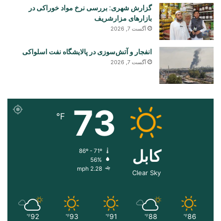
گزارش شهری: بررسی نرخ مواد خوراکی در
بازارهای مزارشریف
آگست 7, 2026
انفجار و آتش‌سوزی در پالایشگاه نفت اسلواکی
آگست 7, 2026
73
℉
کابل
86º - 71º
56%
2.28 mph
Clear Sky
92
93
91
88
86
℉
℉
℉
℉
℉