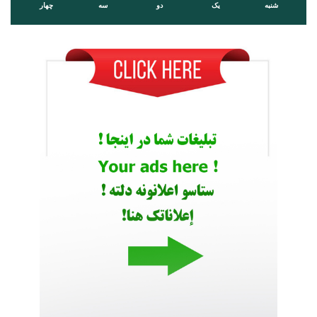
شنبه
یک
دو
سه
چهار