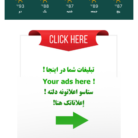
93
88
87
89
87
℉
℉
℉
℉
℉
پنج
جمعه
شنبه
یک
دو