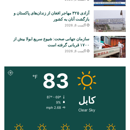
آزادی ۳۲۵ مهاجر افغان از زندان‌های پاکستان و
بازگشت آنان به کشور
آگست 6, 2026
سازمان جهانی صحت: شیوع سریع ابولا بیش از
۱۷۰۰ قربانی گرفته است
آگست 6, 2026
83
℉
کابل
87º - 69º
9%
2.68 mph
Clear Sky