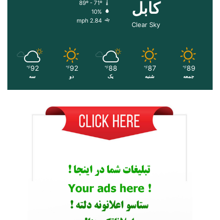
کابل
89º - 71º
10%
2.84 mph
Clear Sky
92
92
88
87
89
℉
℉
℉
℉
℉
جمعه
شنبه
یک
دو
سه