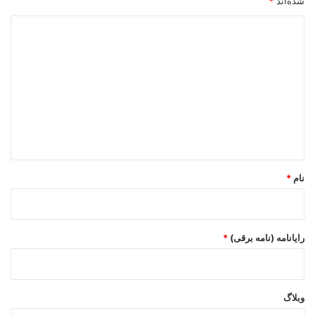
شده‌اند
*
د
ی
د
گ
ا
ه
*
نام
*
رایانامه (نامه برقی)
*
وبلاگ