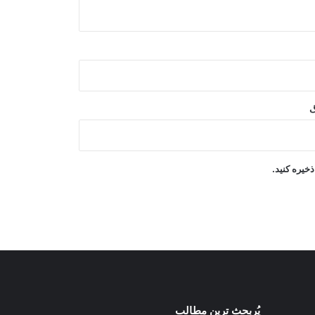
فراز اوکراین را پیشنهاد کرد
روسیه: وضعیت افغانستان همچنان در
محور توجه سازمان پیمان امنیت جمعی
قرار دارد
گ
توافق شرکت عزیزی انرژی با شرکت
چینی برای تولید ۳ هزار میگاوات برق در
افغانستان
خیره کنید.
یونیسف: در ۳۰۰ روز پس از آتش‌بس
غزه، دست‌کم ۳۰۰ کودک جان باخته‌اند
پُربحث ترین مطالب