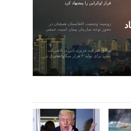
فراز اوکراین را پیشنهاد کرد
د
روسیه: وضعیت افغانستان همچنان در
محور توجه سازمان پیمان امنیت جمعی
قرار دارد
توافق شرکت عزیزی انرژی با شرکت
چینی برای تولید ۳ هزار میگاوات برق در
افغانستان
یونیسف: در ۳۰۰ روز پس از آتش‌بس
غزه، دست‌کم ۳۰۰ کودک جان باخته‌اند
شمار قربانیان تیراندازی در مکتب تایلند
افزایش یافت
محکمه آلمان یک شهروند افغان را به