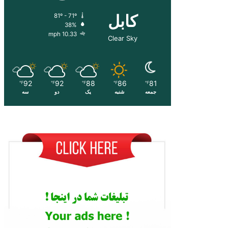
کابل
81º - 71º
38%
10.33 mph
Clear Sky
92
92
88
86
81
℉
℉
℉
℉
℉
جمعه
شنبه
یک
دو
سه