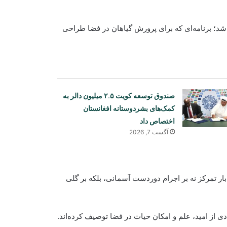
 ۱۳ جون منتشر شد و مربوط به پروژه «Veggie» می‌باشد؛ برنامه‌ای که برای پرورش گیاهان در فضا طراحی
صندوق توسعه کویت ۲.۵ میلیون دالر به
کمک‌های بشردوستانه افغانستان
اختصاص داد
آگست 7, 2026
شمار قربانیان تیراندازی در مکتب تایلند
‌بار تمرکز نه بر اجرام دوردست آسمانی، بلکه بر گلی
افزایش یافت
دی از امید، علم و امکان حیات در فضا توصیف کرده‌اند.
محکمه آلمان یک شهروند افغان را به