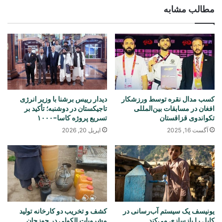
مطالب مشابه
کسب مدال نقره توسط ورزشکار
دیدار رییس برشنا با وزیر انرژی
افغان در مسابقات بین‌المللی
تاجیکستان در دوشنبه؛ تأکید بر
تکواندوی قزاقستان
تسریع پروژه کاسا-۱۰۰۰
آگست 16, 2025
اپریل 20, 2026
یونیسف یک سیستم آب‌رسانی در
کشف و تخریب دو کارخانه تولید
کابل را بازسازی می‌کند
مشروبات الکولی در جوزجان