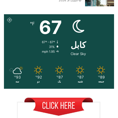
آگست 6, 2026
67
℉
کابل
67º - 67º
31%
1.95 mph
Clear Sky
93
92
87
87
89
℉
℉
℉
℉
℉
جمعه
شنبه
یک
دو
سه