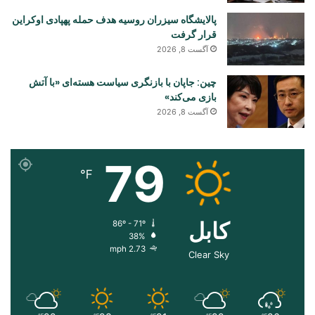
پالایشگاه سیزران روسیه هدف حمله پهپادی اوکراین
قرار گرفت
آگست 8, 2026
چین: جاپان با بازنگری سیاست هسته‌ای «با آتش
بازی می‌کند»
آگست 8, 2026
79
℉
کابل
86º - 71º
38%
2.73 mph
Clear Sky