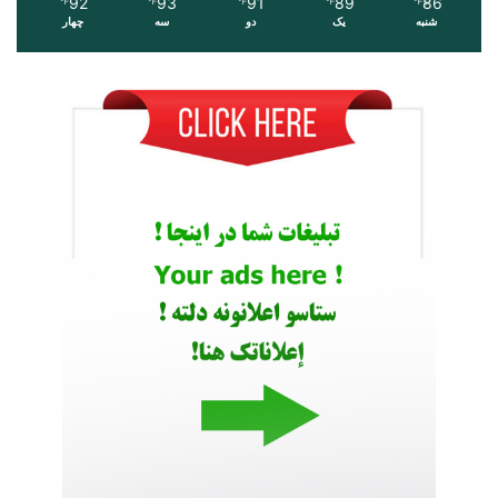
92
93
91
89
86
℉
℉
℉
℉
℉
شنبه
یک
دو
سه
چهار