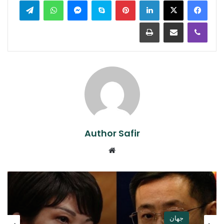
Print
Share via Email
Viber
Author Safir
Website
جهان