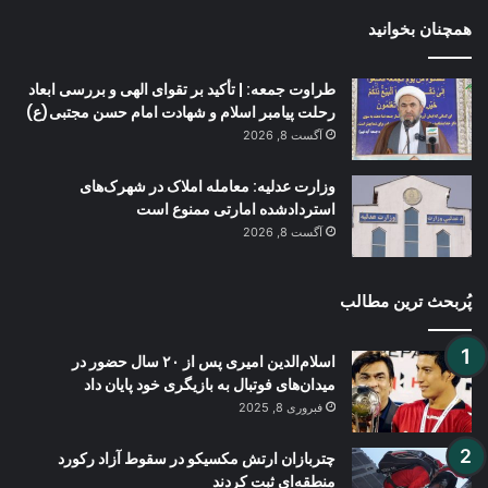
همچنان بخوانید
طراوت جمعه: | تأکید بر تقوای الهی و بررسی ابعاد
رحلت پیامبر اسلام و شهادت امام حسن مجتبی(ع)
آگست 8, 2026
وزارت عدلیه: معامله املاک در شهرک‌های
استردادشده امارتی ممنوع است
آگست 8, 2026
پُربحث ترین مطالب
اسلام‌الدین امیری پس از ۲۰ سال حضور در
میدان‌های فوتبال به بازیگری خود پایان داد
فبروری 8, 2025
چتربازان ارتش مکسیکو در سقوط آزاد رکورد
منطقه‌ای ثبت کردند