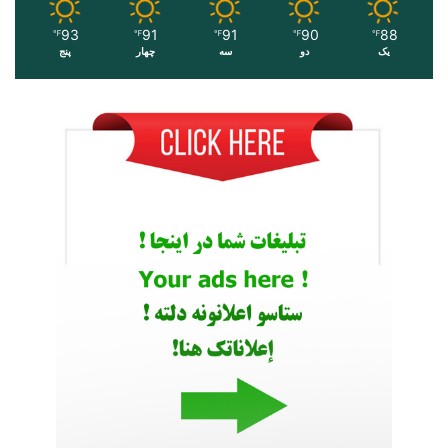
93
91
91
90
88
℉
℉
℉
℉
℉
یک
دو
سه
چهار
پنج