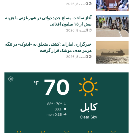
آگست 8, 2026
آغاز ساخت مسلخ جدید دولتی در شهر غزنی با هزینه
بیش از ۱۵ میلیون افغانی
آگست 8, 2026
خبرگزاری امارات: کشتی متعلق به «ادنوک» در تنگه
هرمز هدف موشک قرار گرفت
آگست 8, 2026
70
℉
کابل
88º - 70º
66%
0.36 mph
Clear Sky