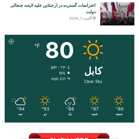
اعتراضات گسترده در ارجنتاین علیه لایحه جنجالی
دولت
آگست 7, 2026
80
℉
کابل
89º - 71º
16%
3.11 mph
Clear Sky
94
93
88
87
89
℉
℉
℉
℉
℉
جمعه
شنبه
یک
دو
سه