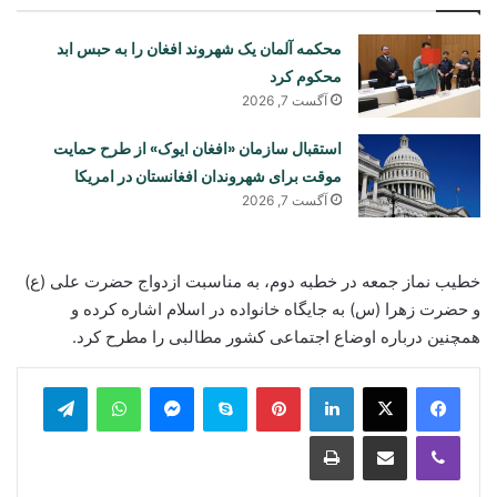
محکمه آلمان یک شهروند افغان را به حبس ابد
محکوم کرد
آگست 7, 2026
استقبال سازمان «افغان ایوک» از طرح حمایت
موقت برای شهروندان افغانستان در امریکا
آگست 7, 2026
خطیب نماز جمعه در خطبه دوم، به مناسبت ازدواج حضرت علی (ع)
و حضرت زهرا (س) به جایگاه خانواده در اسلام اشاره کرده و
همچنین درباره اوضاع اجتماعی کشور مطالبی را مطرح کرد.
legram
WhatsApp
Messenger
Skype
Pinterest
LinkedIn
Print
Share via Email
Viber