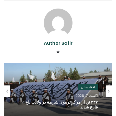
Author Safir
Website
افغانستان
آگست 7, 2026
۳۳۷ تن از مرکز تربیوی شرطه در ولایت بلخ
فارغ شدند