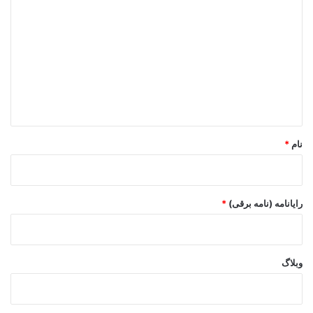
ی
د
گ
ا
ه
*
نام
*
رایانامه (نامه برقی)
*
وبلاگ