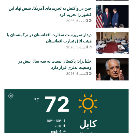
چین در واکنش به تحریم‌های آمریکا، شش نهاد این
کشور را تحریم کرد
آگست 5, 2026
دیدار سرپرست سفارت افغانستان در ترکمنستان با
هیئت اتاق تجارت افغانستان
آگست 5, 2026
خلیل‌زاد: پاکستان نسبت به سه سال پیش در
وضعیت بدتری قرار دارد
آگست 5, 2026
72
℉
کابل
88º - 69º
20%
4 mph