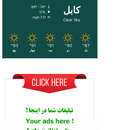
کابل
89º - 74º
17%
7.11 mph
Clear Sky
93
91
91
90
87
℉
℉
℉
℉
℉
یک
دو
سه
چهار
پنج