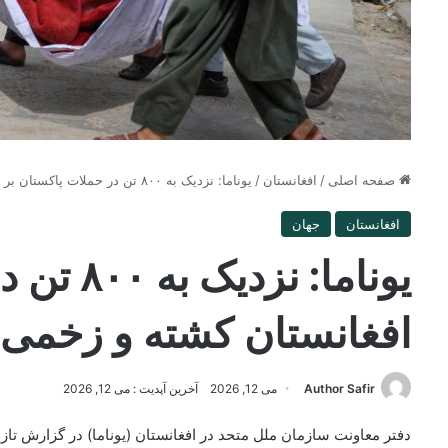
صفحه اصلی
/
افغانستان
/
یوناما: نزدیک به ۸۰۰ تن در حملات پاکستان بر افغانستان کشته و زخمی شدند
افغانستان
جهان
یوناما: ن
افغانستان کشته و زخمی
Author Safir
می 12, 2026
آخرین آپدیت : می 12, 2026
دفتر معاونت سازمان ملل متحد در افغانستان (یوناما) در گزارش ت