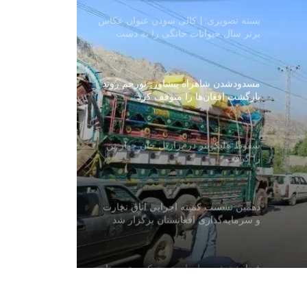
بسته تصویری: | کالی سودن عنوان عکاس
برتر سال حیوانات خانگی را به دست
آورد
مسدودشدن شاهراه پیشاور–تورخم روند
بازگشت افغان‌ها را متوقف کرد
سقوط هلیکوپتر در برازیل جان چهار تن
را گرفت
دهمین نشست کمیته اجرایی اتاق تجارت
و سرمایه‌گذاری افغانستان برگزار شد
فیدان: هدف پیمان امنیتی ترکیه، عربستان
و پاکستان نه ایران است و نه اسرائیل