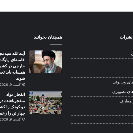
نشرات
همچنان بخوانید
آیت‌الله سیدمج
ن
خامنه‌ای: پایگاه
خارجی در کشو
همسایه باید تع
شوند
ای ویدیوئی
آگست 9, 2026
ای تصویری
انفجار مواد
منفجرناشده در
 معارف
دو کودک را کش
چهار تن را زخم
آگست 9, 2026