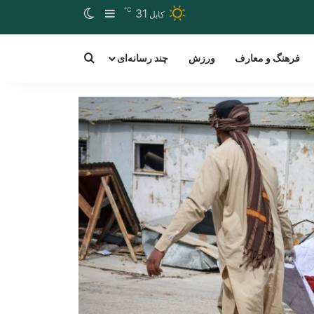
℃
Switch skin
Sidebar
31
کابل
arch for a word
فرهنگ و معارف
ورزش
چند رسانه‌ای