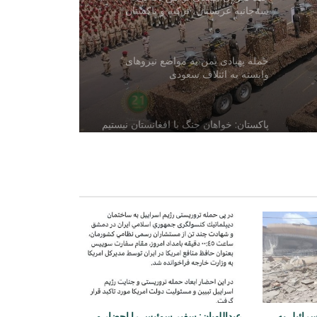
سه‌جانبه عربستان، ترکیه و پاکستان
حمله پهپادی یمن به مواضع نیروهای
وابسته به ائتلاف سعودی
پاکستان: خواهان جنگ با افغانستان نیستیم
افغانستان و ازبکستان بر گسترش
سرمایه‌گذاری و همکاری‌های تجارتی تأکید
کردند
گفت‌وگوی مقام‌های افغانستان و ایران
درباره گسترش همکاری‌های اقتصادی و
تجارتی
افغانستان و آذربایجان درباره همکاری‌های
سرائیل به
عبداللهیان: سفیر سوئیس را احضار و
محیط زیستی گفت‌وگو کردند