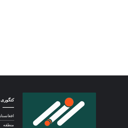
کتگوری 
افغانستا
منطقه