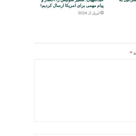
پیام مهمی برای امریکا ارسال کردیم!
اپریل 2, 2024
ترامپ بار دیگر ایران را به حمله تهدید
کرد و از تمایل به توافق سخن گفت
آزادی ۳۲۵ مهاجر افغان از زندان‌های
ند
*
پاکستان و بازگشت آنان به کشور
یونیسف: در ۳۰۰ روز پس از آتش‌بس
غزه، دست‌کم ۳۰۰ کودک جان باخته‌اند
صنعا: نیروهای یمنی در کمین هستند
جده میزبان امضای توافق دفاعی
سه‌جانبه عربستان، ترکیه و پاکستان