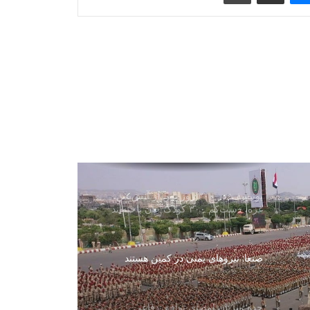
افغانستان و آذربایجان درباره همکاری‌های
محیط زیستی گفت‌وگو کردند
ترامپ بار دیگر ایران را به حمله تهدید
کرد و از تمایل به توافق سخن گفت
آزادی ۳۲۵ مهاجر افغان از زندان‌های
پاکستان و بازگشت آنان به کشور
یونیسف: در ۳۰۰ روز پس از آتش‌بس
غزه، دست‌کم ۳۰۰ کودک جان باخته‌اند
صنعا: نیروهای یمنی در کمین هستند
جده میزبان امضای توافق دفاعی