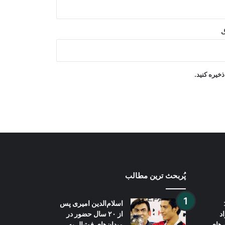
حمله پهپادی یمن به مواضع نیروهای
گ
وابسته به ائتلاف سعودی
پاکستان: خواهان جنگ با افغانستان نیستیم
خیره کنید.
پُربحث ترین مطالب
اسلام‌الدین امیری پس
د
از ۲۰ سال حضور در
رهای
میدان‌های فوتبال به