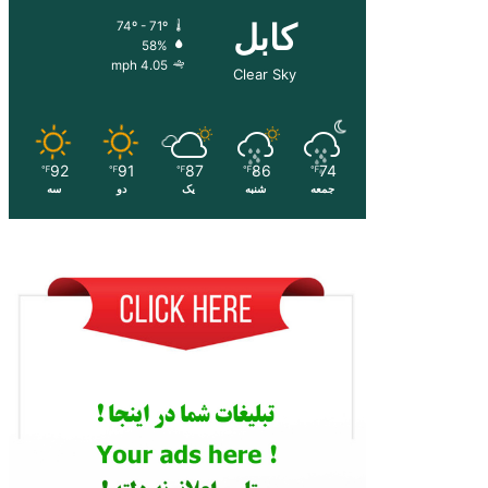
کابل
74º - 71º
58%
4.05 mph
Clear Sky
92
91
87
86
74
℉
℉
℉
℉
℉
جمعه
شنبه
یک
دو
سه