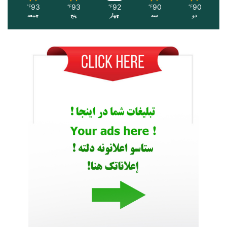
93
93
92
90
90
℉
℉
℉
℉
℉
دو
سه
چهار
پنج
جمعه