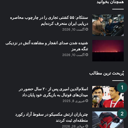
همچنان بخوانید
سنتکام: ۵۵ کشتی تجاری را در چارچوب محاصره
دریایی ایران منحرف کرده‌ایم
آگست 10, 2026
شنیده شدن صدای انفجار و مشاهده آتش در نزدیکی
تنگه هرمز
آگست 10, 2026
پُربحث ترین مطالب
اسلام‌الدین امیری پس از ۲۰ سال حضور در
میدان‌های فوتبال به بازیگری خود پایان داد
فبروری 8, 2025
چتربازان ارتش مکسیکو در سقوط آزاد رکورد
منطقه‌ای ثبت کردند
جولای 26, 2026