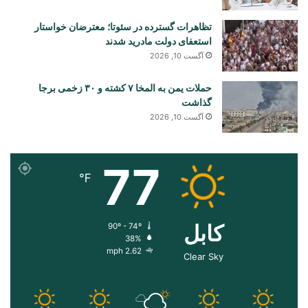
تظاهرات گسترده در سئوتا؛ معترضان خواستار
استعفای دولت مادرید شدند
آگست 10, 2026
حملات یمن به المخا ۷ کشته و ۳۰ زخمی برجا
گذاشت
آگست 10, 2026
77
℉
کابل
90º - 74º
38%
2.62 mph
Clear Sky