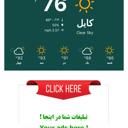
76
کابل
86º - 71º
50%
2.57 mph
Clear Sky
92
93
91
88
86
℉
℉
℉
℉
℉
شنبه
یک
دو
سه
چهار