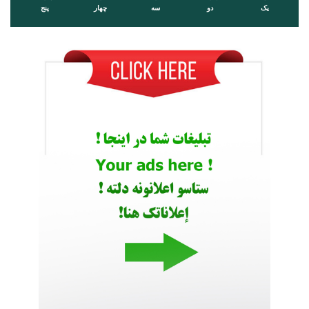
یک
دو
سه
چهار
پنج