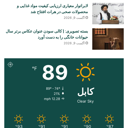
لابراتوار معیاری ارزیابی کیفیت مواد غذایی و
محصولات صحی در هرات افتتاح شد
آگست 9, 2026
بسته تصویری: | کالی سودن عنوان عکاس برتر سال
حیوانات خانگی را به دست آورد
آگست 9, 2026
89
℉
کابل
89º - 74º
21%
12.28 mph
Clear Sky
93
91
91
90
87
℉
℉
℉
℉
℉