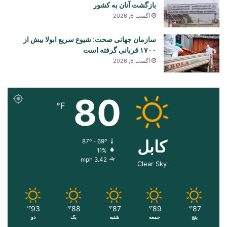
بازگشت آنان به کشور
آگست 6, 2026
سازمان جهانی صحت: شیوع سریع ابولا بیش از
۱۷۰۰ قربانی گرفته است
آگست 6, 2026
80
℉
کابل
87º - 69º
11%
3.42 mph
Clear Sky
93
88
87
89
87
℉
℉
℉
℉
℉
پنج
جمعه
شنبه
یک
دو