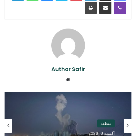
Print
Share via Email
Viber
Author Safir
Website
منطقه
آگست 6, 2026