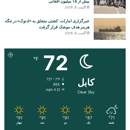
بیش از ۱۵ میلیون افغانی
آگست 8, 2026
خبرگزاری امارات: کشتی متعلق به «ادنوک» در تنگه
هرمز هدف موشک قرار گرفت
آگست 8, 2026
72
℉
کابل
72º - 71º
69%
4.12 mph
Clear Sky
91
91
91
87
71
℉
℉
℉
℉
℉
شنبه
یک
دو
سه
چهار