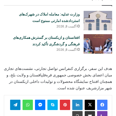
وزارت عدلیه: معامله املاک در شهرک‌های
استردادشده امارتی ممنوع است
آگست 8, 2026
افغانستان و ازبکستان بر گسترش همکاری‌های
فرهنگی و گردشگری تأکید کردند
آگست 8, 2026
هدف این سفر، برگزاری کنفرانس تواصل تجارتی، نشست‌های تجاری
میان اعضای بخش خصوصی جمهوری قره‌قلپاقستان و ولایت بلخ، و
همچنان افتتاح نمایشگاه محصولات و تولیدات داخلی ازبکستان در
شهر مزارشریف عنوان شده است.
legram
WhatsApp
Messenger
Skype
Pinterest
LinkedIn
Print
Share via Email
Viber