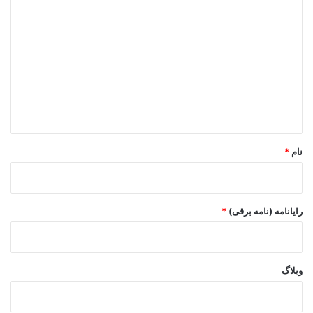
د
ی
د
گ
ا
ه
*
نام
*
رایانامه (نامه برقی)
*
وبلاگ