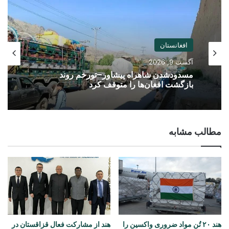
افغانستان
آگست 9, 2026
مسدودشدن شاهراه پیشاور–تورخم روند
بازگشت افغان‌ها را متوقف کرد
مطالب مشابه
هند ۲۰ تُن مواد ضروری واکسین را
هند از مشارکت فعال قزاقستان در