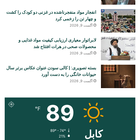
انفجار مواد منفجرناشده در غزنی دو کودک را کشت
و چهار تن را زخمی کرد
آگست 9, 2026
لابراتوار معیاری ارزیابی کیفیت مواد غذایی و
محصولات صحی در هرات افتتاح شد
آگست 9, 2026
بسته تصویری: | کالی سودن عنوان عکاس برتر سال
حیوانات خانگی را به دست آورد
آگست 9, 2026
89
℉
کابل
89º - 74º
21%