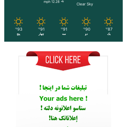
12.28 mph
Clear Sky
93
91
91
90
87
℉
℉
℉
℉
℉
یک
دو
سه
چهار
پنج