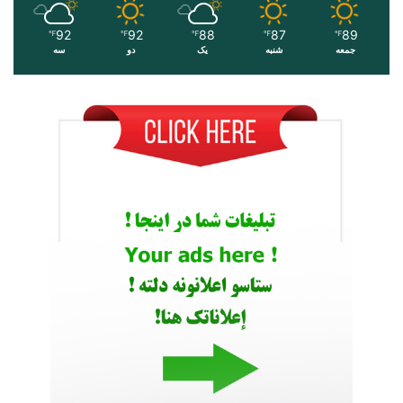
92
92
88
87
89
℉
℉
℉
℉
℉
جمعه
شنبه
یک
دو
سه