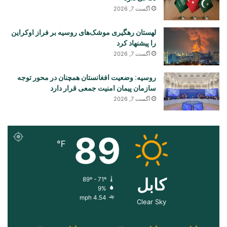
آگست 7, 2026
لهستان رهگیری موشک‌های روسیه بر فراز اوکراین
را پیشنهاد کرد
آگست 7, 2026
روسیه: وضعیت افغانستان همچنان در محور توجه
سازمان پیمان امنیت جمعی قرار دارد
آگست 7, 2026
89
℉
کابل
89º - 71º
9%
4.54 mph
Clear Sky