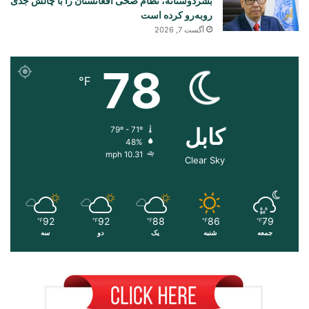
بشردوستانه، نظام صحی افغانستان را با چالش جدی
روبه‌رو کرده است
آگست 7, 2026
78
℉
کابل
79º - 71º
48%
10.31 mph
Clear Sky
92
92
88
86
79
℉
℉
℉
℉
℉
جمعه
شنبه
یک
دو
سه