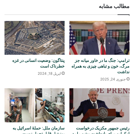
مطالب مشابه
ترامپ: جنگ ما در خاور میانه جز
پنتاگون: وضعیت انسانی در غزه
مرگ، خون و تباهی چیزی به همراه
خطرناک است
نداشت
اپریل 18, 2024
جنوری 24, 2025
رئیس جمهور مکزیک درخواست
سازمان ملل: حملۀ اسرائیل به
اوکراین برای بازداشت پوتین را رد
یونیفیل قابل تحمل نیست