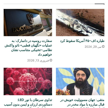
طیاره اف-۳۵ آمریکا سقوط کرد
سفارت روسیه در دانمارک: به
عملیات «نگهبان قطبی» ناتو واکنش
می 29, 2024
نظامی-تخنیکی متناسب نشان
خواهیم داد
فبروری 13, 2026
متقی: جهان مسوولیت خویش در
تداوی سرطان با نور LED:
قبال مبارزه با مواد مخدر در
دستاوردی ارزان و ایمن بدون آسیب