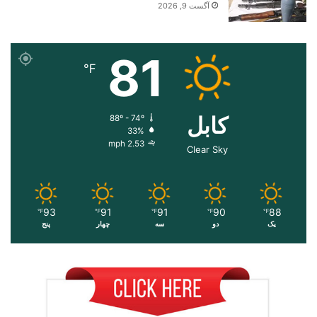
آگست 9, 2026
81
℉
کابل
88º - 74º
33%
2.53 mph
Clear Sky
93
91
91
90
88
℉
℉
℉
℉
℉
یک
دو
سه
چهار
پنج