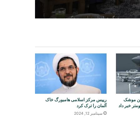
درگیری لفظی ترامپ و هگست بر سر
کاهش ذخایر موشکی آمریکا
روسیه علیه ۳۵ جنگجوی خارجی در
دوسیه تهاجم به کورسک اعلام جرم کرد
ترامپ بار دیگر ایران را به حمله تهدید
کرد و از تمایل به توافق سخن گفت
ین موشک
رییس مرکز اسلامی هامبورگ خاک
آزادی ۳۲۵ مهاجر افغان از زندان‌های
آلمان را ترک کرد
پاکستان و بازگشت آنان به کشور
سپتامبر 12, 2024
سازمان جهانی صحت: شیوع سریع ابولا
بیش از ۱۷۰۰ قربانی گرفته است