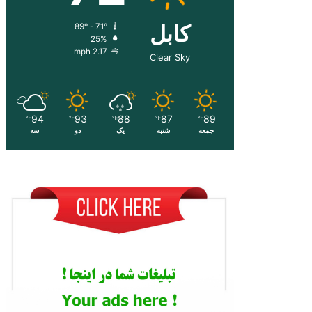
کابل
89º - 71º
25%
2.17 mph
Clear Sky
94
93
88
87
89
℉
℉
℉
℉
℉
جمعه
شنبه
یک
دو
سه