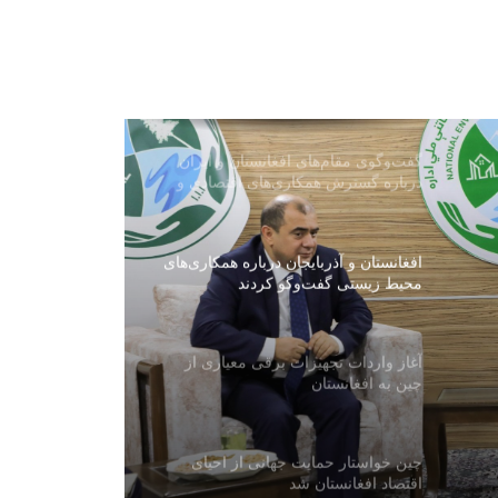
چین دو ماهواره فراطیفی «چشم هوشمند
شرقی» را با موفقیت پرتاب کرد
گفت‌وگوی مقام‌های افغانستان و ایران
درباره گسترش همکاری‌های اقتصادی و
تجارتی
افغانستان و آذربایجان درباره همکاری‌های
محیط زیستی گفت‌وگو کردند
آغاز واردات تجهیزات برقی معیاری از
چین به افغانستان
چین خواستار حمایت جهانی از احیای
اقتصاد افغانستان شد