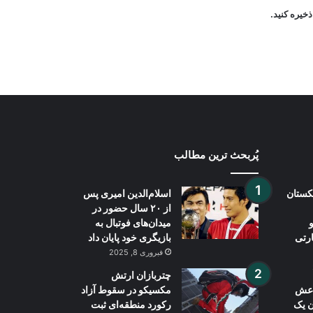
خیره کنید.
درگیری لفظی ترامپ و هگست بر سر
کاهش ذخایر موشکی آمریکا
پُربحث ترین مطالب
بکستان
اسلام‌الدین امیری پس
از ۲۰ سال حضور در
میدان‌های فوتبال به
ارتی
بازیگری خود پایان داد
فبروری 8, 2025
چتربازان ارتش
داعش
مکسیکو در سقوط آزاد
ن یک
رکورد منطقه‌ای ثبت