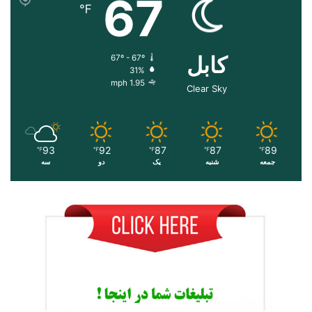
67
℉
کابل
67º - 67º
31%
1.95 mph
Clear Sky
93
92
87
87
89
℉
℉
℉
℉
℉
جمعه
شنبه
یک
دو
سه