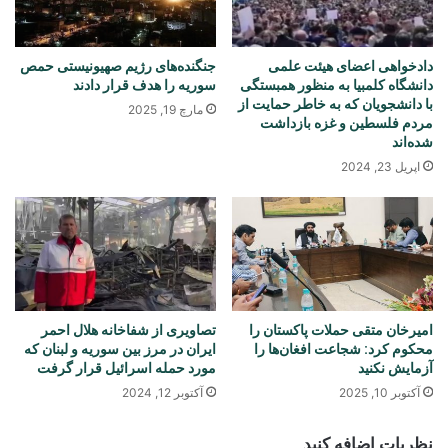
دادخواهی اعضای هیئت علمی
جنگنده‌های رژیم صهیونیستی حمص
دانشگاه کلمبیا به منظور همبستگی
سوریه را هدف قرار دادند
با دانشجویان که به خاطر حمایت از
مارچ 19, 2025
مردم فلسطین و غزه بازداشت
شده‌اند
اپریل 23, 2024
امیرخان متقی حملات پاکستان را
تصاویری از شفاخانه هلال احمر
محکوم کرد: شجاعت افغان‌ها را
ايران در مرز بين سوريه و لبنان که
آزمایش نکنید
مورد حمله اسرائیل قرار گرفت
آکتوبر 10, 2025
آکتوبر 12, 2024
نظریات اضافه کنید