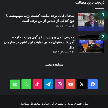
پُربحث ترین مطالب
سخنان قابل توجه نماينده كنست رژيم صهيونيستی/
هیچ کندکی از حماس از بین نرفته است
می 17, 2024
معرفی تامی بروس، سخن‌گوی وزارت خارجه
آمریکا، به‌عنوان معاون نماینده این کشور در سازمان
ملل
آگست 10, 2025
مشاهده بیشتر
WhatsApp
TikTok
Telegram
Instagram
YouTube
Facebook
X
atsApp
تمام حقوق مادی و معنوی این سایت محفوظ میباشد.