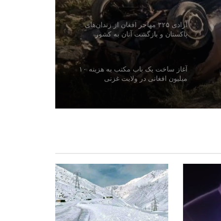
آزادی ۳۲۵ مهاجر افغان از زندان‌های
پاکستان و بازگشت آنان به کشور
آغاز ساخت یک باب مکتب به هزینه ۱۰
میلیون افغانی در ولایت غزنی
دیدار سرپرست سفارت افغانستان در
ترکمنستان با هیئت اتاق تجارت افغانستان
جلسه کمیته سرمایه‌گذاری بین‌الوزارتی
برگزار شد؛ بررسی طرح‌های رهایشی و
تجارتی
اوچا: افغانستان همچنان با یکی از
بزرگ‌ترین بحران‌های بشردوستانه جهان