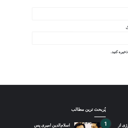
آزادی ۳۲۵ مهاجر افغان از زندان‌های
پاکستان و بازگشت آنان به کشور
گ
آغاز ساخت یک باب مکتب به هزینه ۱۰
میلیون افغانی در ولایت غزنی
خیره کنید.
دیدار سرپرست سفارت افغانستان در
ترکمنستان با هیئت اتاق تجارت افغانستان
پُربحث ترین مطالب
ژی از
اسلام‌الدین امیری پس