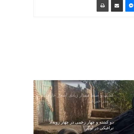
هند: اظهارات سخن‌گوی اردوی پاکستان
نشان‌دهنده نگرانی اسلام‌آباد از روابط
دهلی‌نو و کابل است
بررسی اسناد و مدارک ۱۷ تاجر و
صنعت‌کار عودت‌کننده از پاکستان
سازمان ملل: تصمیم درباره کرسی
افغانستان در صلاحیت کشورهای عضو
است
کشف و ضبط مقدار زیادی اسعار خارجی
در بندر حیرتان
دو کشته و چهار زخمی در چهار رویداد
ترافیکی در لوگر