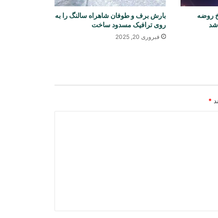
روبه‌رو است
خ روضه
بارش برف و طوفان شاهراه سالنگ را به
شد
روی ترافیک مسدود ساخت
هند: اظهارات سخن‌گوی اردوی پاکستان
نشان‌دهنده نگرانی اسلام‌آباد از روابط
فبروری 20, 2025
دهلی‌نو و کابل است
بررسی اسناد و مدارک ۱۷ تاجر و
صنعت‌کار عودت‌کننده از پاکستان
ند
*
سازمان ملل: تصمیم درباره کرسی
افغانستان در صلاحیت کشورهای عضو
است
کشف و ضبط مقدار زیادی اسعار خارجی
در بندر حیرتان
دو کشته و چهار زخمی در چهار رویداد
ترافیکی در لوگر