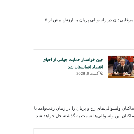
پل قابضان در ولسوالی رخ به ارزش بیش از ۱.۳ میلیون افغانی و پل مرغابی‌دان در ولسوالی پریان به ارزش بیش از ۵
چین خواستار حمایت جهانی از احیای
اقتصاد افغانستان شد
آگست 6, 2026
جلسه کمیته سرمایه‌گذاری بین‌الوزارتی
برگزار شد؛ بررسی طرح‌های رهایشی و
تجارتی
کنان ولسوالی‌های رخ و پریان را در زمان رفت‌وآمد با
ساکنان این ولسوالی‌ها نسبت به گذشته حل خواهد شد.
اوچا: افغانستان همچنان با یکی از
بزرگ‌ترین بحران‌های بشردوستانه جهان
روبه‌رو است
Print
Share via Email
Messenger
Sk