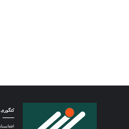
کتگوری 
افغانستا