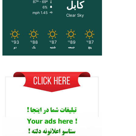
کابل
87º - 69º
6%
1.45 mph
Clear Sky
93
88
87
89
87
℉
℉
℉
℉
℉
پنج
جمعه
شنبه
یک
دو