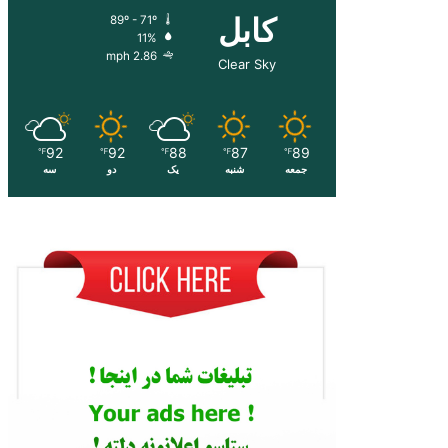
کابل
89º - 71º
11%
2.86 mph
Clear Sky
92
92
88
87
89
℉
℉
℉
℉
℉
جمعه
شنبه
یک
دو
سه