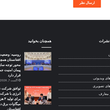
نشرات
همچنان بخوانید
روسیه: وضعیت
ن
افغانستان همچن
محور توجه ساز
پیمان امنیت ج
قرار دارد
ای ویدیوئی
آگست 7, 2026
ای تصویری
توافق شرکت ع
انرژی با شرکت
 معارف
برای تولید
میگاوات برق در
افغانستان