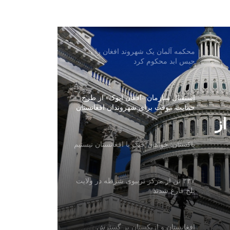
افغانستان و آذربایجان درباره همکاری‌های
محیط زیستی گفت‌وگو کردند
محکمه آلمان یک شهروند افغان را به
حبس ابد محکوم کرد
استقبال سازمان «افغان ایوک» از طرح
حمایت موقت برای شهروندان افغانستان
در امریکا
از
پاکستان: خواهان جنگ با افغانستان نیستیم
۳۳۷ تن از مرکز تربیوی شرطه در ولایت
بلخ فارغ شدند
افغانستان و ازبکستان بر گسترش