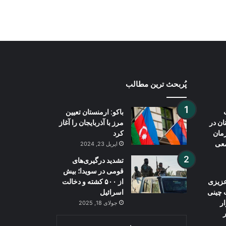
سرمایه‌گذاری و همکاری‌های تجارتی تأکید
کردند
پُربحث ترین مطالب
باکو: ارمنستان تعیین
ان در
مرز با آذربایجان را آغاز
مان
کرد
معی
اپریل 23, 2024
تشدید درگیری‌های
قومی در سویدا؛ بیش
زیزی
از ۵۰۰ کشته و دخالت
 چینی
اسرائیل
 ۳ هزار
جولای 18, 2025