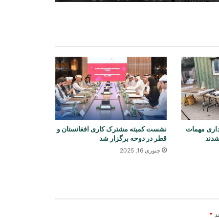
سرمایه‌گذاری و همکاری‌های تجارتی تأکید
کردند
امریکا: تهدید داعش خراسان همچنان یک
نگرانی جدی است
گزارش شهری: | تولید روزانه بیش از ۴۰
هزار خشت در یکی از کوره‌های ولسوالی
فیروز نخچیر سمنگان
ری مهمات
نشست کمیته مشترک کاری افغانستان و
گفت‌وگوی مقام‌های افغانستان و ایران
شدند
قطر در دوحه برگزار شد
درباره گسترش همکاری‌های اقتصادی و
تجارتی
جنوری 16, 2025
کمک تجهیزات طبی به ارزش ۵۰۰ هزار
دالر به ریاست صحت عامه بغلان
ند
*
افغانستان و آذربایجان درباره همکاری‌های