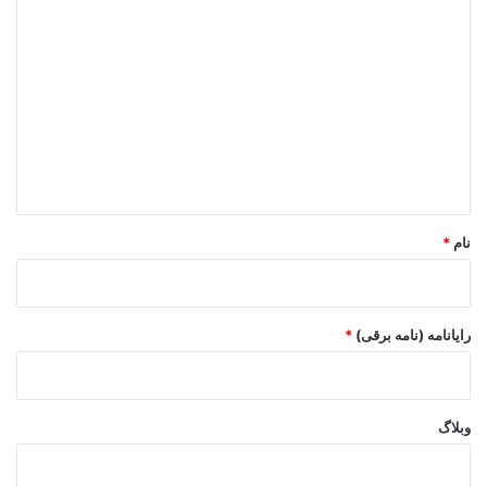
د
ی
د
گ
ا
ه
*
نام
*
رایانامه (نامه برقی)
*
وبلاگ