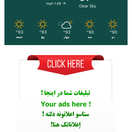
1.48 mph
Clear Sky
93
93
92
90
90
℉
℉
℉
℉
℉
دو
سه
چهار
پنج
جمعه