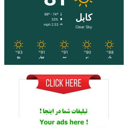
کابل
88º - 74º
33%
2.53 mph
Clear Sky
93
91
91
90
88
℉
℉
℉
℉
℉
یک
دو
سه
چهار
پنج