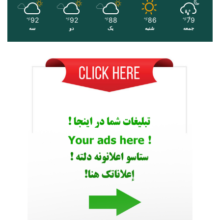
92
92
88
86
79
℉
℉
℉
℉
℉
جمعه
شنبه
یک
دو
سه