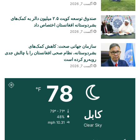
آگست 7, 2026
صندوق توسعه کویت ۲.۵ میلیون دالر به کمک‌های
بشردوستانه افغانستان اختصاص داد
آگست 7, 2026
سازمان جهانی صحت: کاهش کمک‌های
بشردوستانه، نظام صحی افغانستان را با چالش جدی
روبه‌رو کرده است
آگست 7, 2026
78
℉
کابل
79º - 71º
48%
10.31 mph
Clear Sky