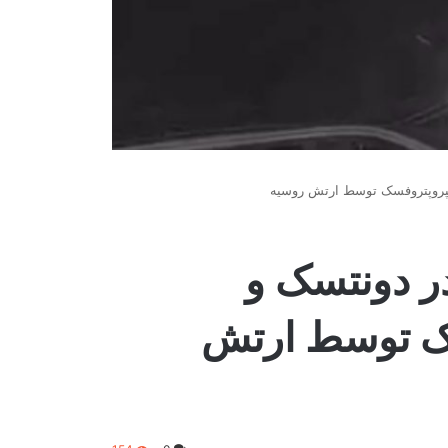
یپروپتروفسک توسط ارتش روسیه
 دونتسک و
سک توسط ارتش