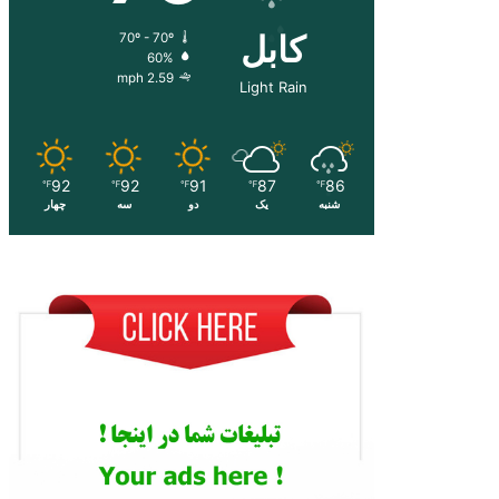
کابل
70º - 70º
60%
2.59 mph
Light Rain
92
92
91
87
86
℉
℉
℉
℉
℉
شنبه
یک
دو
سه
چهار