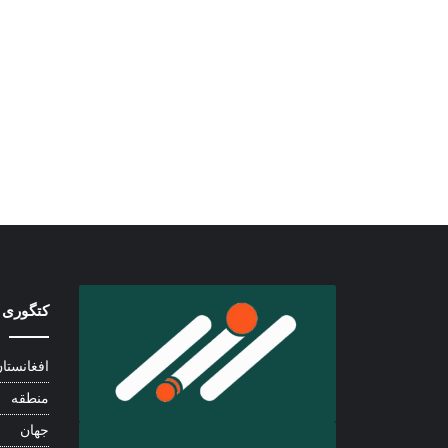
کتگوری 
افغانستا
منطقه
جهان