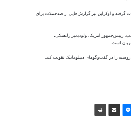
گرفته و اوکراین نیز گزارش‌هایی از ضدحملات برای
پ، رییس‌جمهور آمریکا، ولودیمیر زلنسکی،
جریان است.
روسیه را در گفت‌وگوهای دیپلوماتیک تقویت کند.
شمار قربانیان تیراندازی در مکتب تایلند
افزایش یافت
محکمه آلمان یک شهروند افغان را به
حبس ابد محکوم کرد
Print
Share via Email
Messenger
Sk
استقبال سازمان «افغان ایوک» از طرح
حمایت موقت برای شهروندان افغانستان
در امریکا