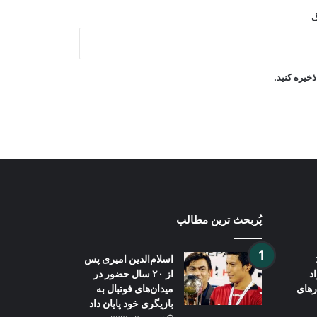
گ
توافق شرکت عزیزی انرژی با شرکت
چینی برای تولید ۳ هزار میگاوات برق در
افغانستان
خیره کنید.
یونیسف: در ۳۰۰ روز پس از آتش‌بس
غزه، دست‌کم ۳۰۰ کودک جان باخته‌اند
پُربحث ترین مطالب
اسلام‌الدین امیری پس
د
از ۲۰ سال حضور در
رهای
میدان‌های فوتبال به
بازیگری خود پایان داد