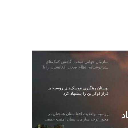
اعتراضات گسترده در ارجنتاین علیه لایحه
جنجالی دولت
تیراندازی مرگبار در یک مکتب تایلند؛ چند
کشته و دست‌کم ۲۰ زخمی
سازمان جهانی صحت: کاهش کمک‌های
بشردوستانه، نظام صحی افغانستان را با
چالش جدی روبه‌رو کرده است
لهستان رهگیری موشک‌های روسیه بر
فراز اوکراین را پیشنهاد کرد
د
روسیه: وضعیت افغانستان همچنان در
محور توجه سازمان پیمان امنیت جمعی
قرار دارد