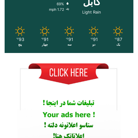
کابل
69%
1.72 mph
Light Rain
93
91
91
91
87
℉
℉
℉
℉
℉
یک
دو
سه
چهار
پنج