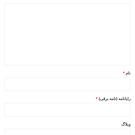
د
ی
د
گ
ا
ه
*
نام
*
رایانامه (نامه برقی)
*
وبلاگ