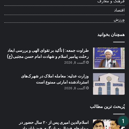
فرهنگ و معارف
اقتصاد
ورزش
همچنان بخوانید
طراوت جمعه: | تأکید بر تقوای الهی و بررسی ابعاد
رحلت پیامبر اسلام و شهادت امام حسن مجتبی(ع)
آگست 8, 2026
وزارت عدلیه: معامله املاک در شهرک‌های
استردادشده امارتی ممنوع است
آگست 8, 2026
پُربحث ترین مطالب
اسلام‌الدین امیری پس از ۲۰ سال حضور در
میدان‌های فوتبال به بازیگری خود پایان داد