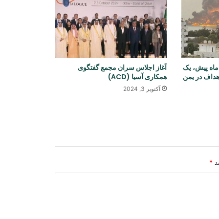
افغانستان
یونیسف: در ۳۰۰ روز پس از آتش‌بس
غزه، دست‌کم ۳۰۰ کودک جان باخته‌اند
سانه اسرائیلی: ارتش ۱۸ ماه پیش، يک
آغاز اجلاس سران مجمع گفتگوی
شمار قربانیان تیراندازی در مکتب تایلند
اهداف در یمن
همکاری آسیا (ACD)
افزایش یافت
آکتوبر 3, 2024
محکمه آلمان یک شهروند افغان را به
حبس ابد محکوم کرد
استقبال سازمان «افغان ایوک» از طرح
ند
*
حمایت موقت برای شهروندان افغانستان
در امریکا
صندوق توسعه کویت ۲.۵ میلیون دالر به
کمک‌های بشردوستانه افغانستان اختصاص