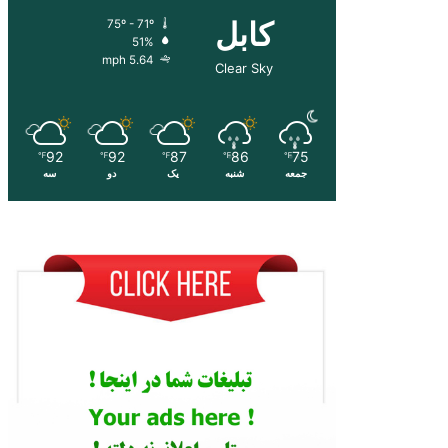
کابل
75º - 71º
51%
5.64 mph
Clear Sky
92
92
87
86
75
℉
℉
℉
℉
℉
جمعه
شنبه
یک
دو
سه