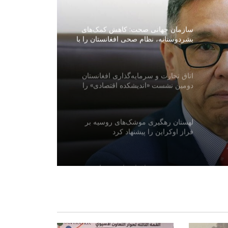
داد
سازمان جهانی صحت: کاهش کمک‌های
بشردوستانه، نظام صحی افغانستان را با
چالش جدی روبه‌رو کرده است
اتاق تجارت و سرمایه‌گذاری افغانستان
دومین نشست «اندیشکده اقتصادی» را
ی
برگزار کرد
لهستان رهگیری موشک‌های روسیه بر
فراز اوکراین را پیشنهاد کرد
روسیه: وضعیت افغانستان همچنان در
محور توجه سازمان پیمان امنیت جمعی
قرار دارد
توافق شرکت عزیزی انرژی با شرکت
چینی برای تولید ۳ هزار میگاوات برق در