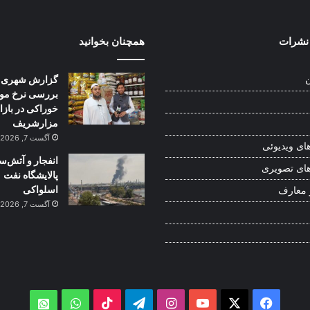
نشرات
همچنان بخوانید
گزارش شهری:
ن
بررسی نرخ موا
خوراکی در بازا
مزارشریف
آگست 7, 2026
ای ویدیوئی
انفجار و آتش‌س
ای تصویری
پالایشگاه نفت
اسلواکی
 معارف
آگست 7, 2026
WhatsApp
TikTok
Telegram
Instagram
YouTube
Facebook
X
atsApp