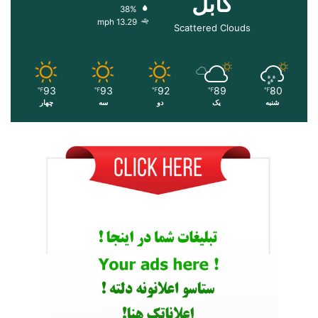
کابل
38%
13.29 mph
Scattered Clouds
93
93
92
89
80
℉
℉
℉
℉
℉
شنبه
یک
دو
سه
چهار