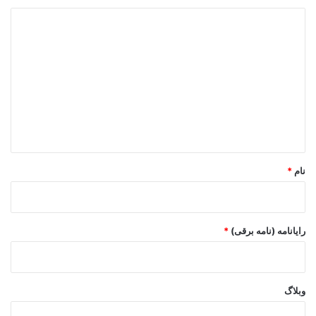
د
ی
د
گ
ا
ه
*
نام
*
رایانامه (نامه برقی)
*
وبلاگ