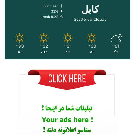
کابل
83º - 74º
33%
9.22 mph
Scattered Clouds
93
92
91
90
81
℉
℉
℉
℉
℉
یک
دو
سه
چهار
پنج