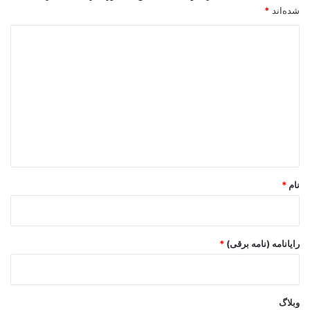
شده‌اند
*
د
ی
د
گ
ا
ه
*
نام
*
رایانامه (نامه برقی)
*
وبلاگ