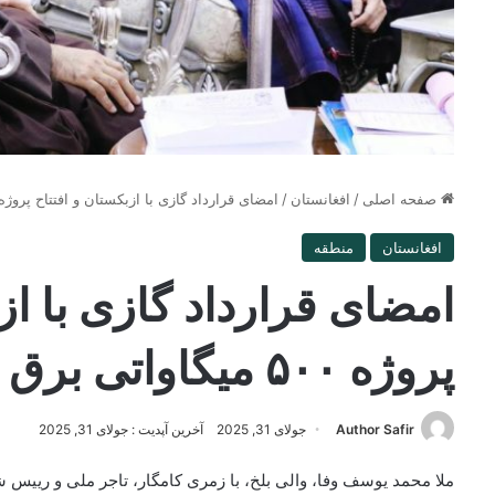
صفحه اصلی
/
افغانستان
/
امضای قرارداد گازی با ازبکستان و افتتاح پروژه ۵۰۰ میگاواتی برق در بل
افغانستان
منطقه
امضای قرارداد گازی با از
پروژه ۵۰۰ میگاواتی برق در بلخ
Author Safir
جولای 31, 2025
آخرین آپدیت : جولای 31, 2025
ملا محمد یوسف وفا، والی بلخ، با زمری کامگار، تاجر ملی و رییس ش