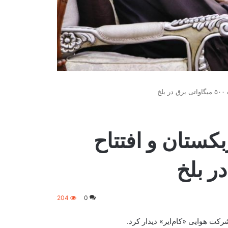
خ
بکستان و افتتاح
204
0
رکت هوایی «کام‌ایر» دیدار کرد.