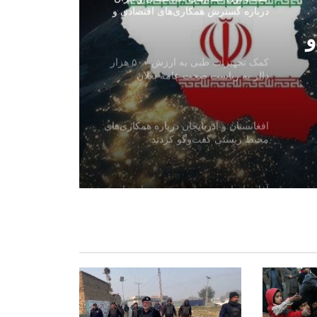
درباره گسترش همکاری‌های اقتصادی و
تجارتی
و
کمک تجهیزات طبی به ارزش ۵۰۰ هزار
دالر به ریاست صحت عامه بغلان
افغانستان و آذربایجان درباره همکاری‌های
محیط زیستی گفت‌وگو کردند
آغاز واردات تجهیزات برقی معیاری از
چین به افغانستان
وزارت آب و انرژی از احتمال وقوع
سیلاب‌های آنی در شماری از ولایت‌ها
هشدار داد