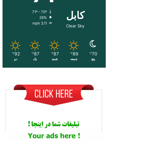
کابل
71º - 70º
26%
3.11 mph
Clear Sky
92
87
87
89
70
℉
℉
℉
℉
℉
پنج
جمعه
شنبه
یک
دو