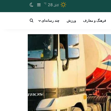
℃
Switch skin
Sidebar
28
کابل
arch for a word
فرهنگ و معارف
ورزش
چند رسانه‌ای