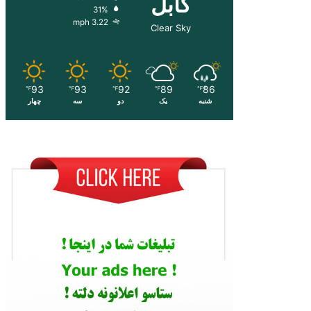
کابل
31%
3.22 mph
Clear Sky
93
93
92
89
86
℉
℉
℉
℉
℉
شنبه
یک
دو
سه
چهار