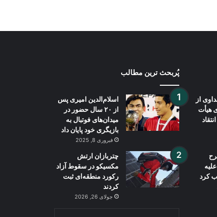
کمک‌های بشردوستانه افغانستان اختصاص
داد
پُربحث ترین مطالب
اوی از
اسلام‌الدین امیری پس
ی هیأت
از ۲۰ سال حضور در
نتقاد
میدان‌های فوتبال به
بازیگری خود پایان داد
فبروری 8, 2025
رح
چتربازان ارتش
علیه
مکسیکو در سقوط آزاد
ب کرد
رکورد منطقه‌ای ثبت
کردند
جولای 26, 2026