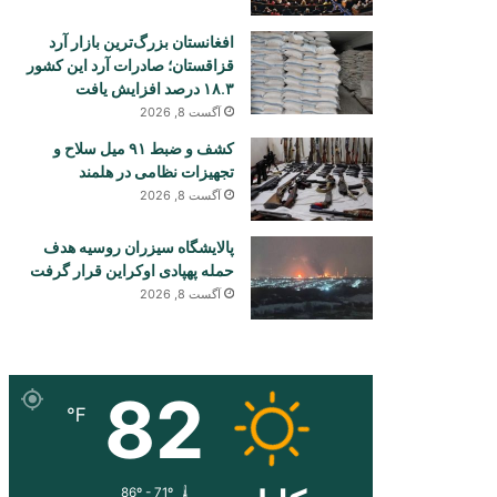
افغانستان بزرگ‌ترین بازار آرد
قزاقستان؛ صادرات آرد این کشور
۱۸.۳ درصد افزایش یافت
آگست 8, 2026
کشف و ضبط ۹۱ میل سلاح و
تجهیزات نظامی در هلمند
آگست 8, 2026
پالایشگاه سیزران روسیه هدف
حمله پهپادی اوکراین قرار گرفت
آگست 8, 2026
82
℉
86º - 71º