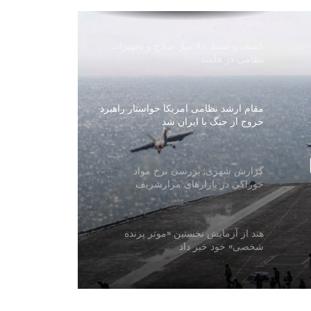
افغانستان
کشف و ضبط ۹۱ میل سلاح و تجهیزات
نظامی در هلمند
مقام ارشد نظامی امریکا خواستار راهبرد
خروج از جنگ با ایران شد
گزارش شهری: بررسی نرخ مواد
خوراکی در بازارهای مزارشریف
هند از آزمایش نخستین «موتر پرنده
شخصی» خود خبر داد
صندوق توسعه کویت ۲.۵ میلیون دالر به
کمک‌های بشردوستانه افغانستان اختصاص