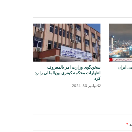
داد
سازمان جهانی صحت: کاهش کمک‌های
بشردوستانه، نظام صحی افغانستان را با
چالش جدی روبه‌رو کرده است
اتاق تجارت و سرمایه‌گذاری افغانستان
دومین نشست «اندیشکده اقتصادی» را
برگزار کرد
می ایران
سخن‌گوی وزارت امر بالمعروف
اظهارات محکمه کیفری بین‌المللی را رد
ترکیه: توافق دفاعی با عربستان و
کرد
پاکستان ماهیت دفاعی دارد
نوامبر 30, 2024
روسیه: وضعیت افغانستان همچنان در
محور توجه سازمان پیمان امنیت جمعی
قرار دارد
ند
*
توافق شرکت عزیزی انرژی با شرکت