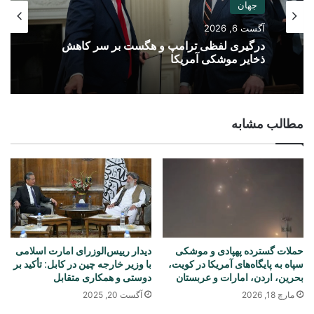
جهان
آگست 6, 2026
درگیری لفظی ترامپ و هگست بر سر کاهش
ذخایر موشکی آمریکا
مطالب مشابه
حملات گسترده پهپادی و موشکی
دیدار رییس‌الوزرای امارت اسلامی
سپاه به پایگاه‌های آمریکا در کویت،
با وزیر خارجه چین در کابل: تأکید بر
بحرین، اردن، امارات و عربستان
دوستی و همکاری متقابل
مارچ 18, 2026
آگست 20, 2025