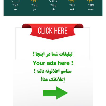
94
93
88
87
89
℉
℉
℉
℉
℉
جمعه
شنبه
یک
دو
سه