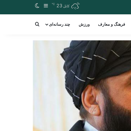
℃
Switch skin
Sidebar
23
کابل
arch for a word
فرهنگ و معارف
ورزش
چند رسانه‌ای