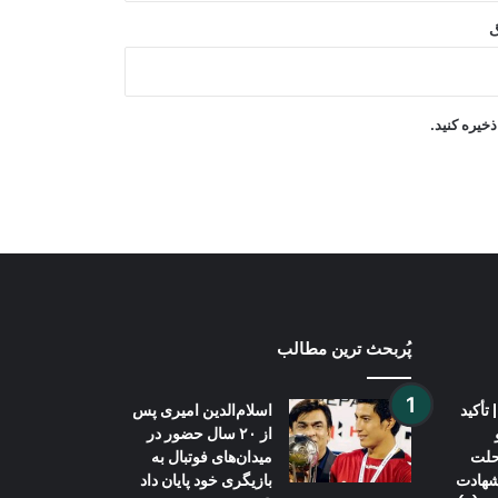
گ
توپ جنجالی‌ترین گل تاریخ جام جهانی به
ارزش ۱۰ میلیون دالر به حراج گذاشته
می‌شود
خیره کنید.
هبت‌الله آخندزاده: اطاعت، اتفاق و وحدت
از عوامل استحکام نظام است
پُربحث ترین مطالب
تأکید
اسلام‌الدین امیری پس
از ۲۰ سال حضور در
حلت
میدان‌های فوتبال به
 شهادت
بازیگری خود پایان داد