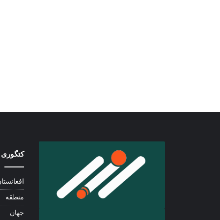
کتگوری 
افغانستا
منطقه
جهان