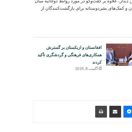
دیدار، علاوه بر گفت‌وگو در مورد روابط دوجانبه میان
ان و کمک‌های بشردوستانه برای بازگشت‌کنندگان از
افغانستان و ازبکستان بر گسترش
همکاری‌های فرهنگی و گردشگری تأکید
کردند
بازداشت یک زن در پیوند به مرگ کودک
آگست 8, 2026
یک‌ونیم‌ساله در هرات
رییس‌جمهور مولداوی از صدور ویزه برای
هیأت امارت اسلامی انتقاد کرد
Print
Share via Email
Messenger
Sk
سنای امریکا طرح تشدید تحریم‌ها علیه
روسیه را تصویب کرد