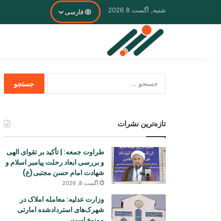
شنبه, آگست 8 2026
فارسی
جستجو
برای
تازه‌ترین نشرات
طراوت جمعه: | تأکید بر تقوای الهی
و بررسی ابعاد رحلت پیامبر اسلام و
شهادت امام حسن مجتبی(ع)
آگست 8, 2026
وزارت عدلیه: معامله املاک در
شهرک‌های استردادشده امارتی
ممنوع است