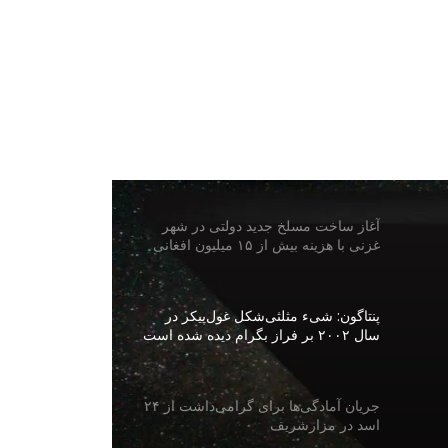
افغانستان بزرگ‌ترین بازار آرد قزاقستان؛
صادرات آرد این کشور ۱۸.۳ درصد
افزایش یافت
کشف و ضبط ۹۱ میل سلاح و تجهیزات
نظامی در هلمند
آغاز ساخت مسلخ جدید دولتی در شهر
غزنی با هزینه بیش از ۱۵ میلیون افغانی
پنتاگون: شیء مثلثی‌شکل غول‌پیکر در
سال ۲۰۰۲ بر فراز بگرام دیده شده است
جریان آمادگی‌ها برای گرامی‌داشت از ۲۴
اسد در مزارشریف