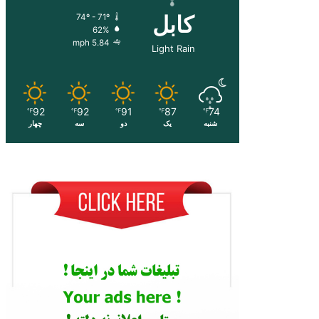
کابل
74º - 71º
62%
5.84 mph
Light Rain
92
92
91
87
74
℉
℉
℉
℉
℉
شنبه
یک
دو
سه
چهار