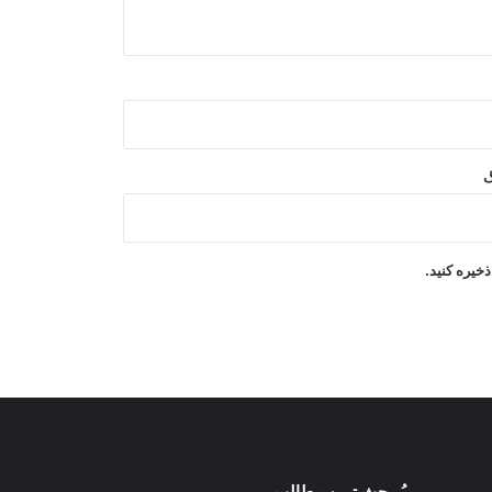
برگزار کرد
ترکیه: توافق دفاعی با عربستان و
پاکستان ماهیت دفاعی دارد
روسیه: وضعیت افغانستان همچنان در
گ
محور توجه سازمان پیمان امنیت جمعی
قرار دارد
توافق شرکت عزیزی انرژی با شرکت
خیره کنید.
چینی برای تولید ۳ هزار میگاوات برق در
افغانستان
پُربحث ترین مطالب