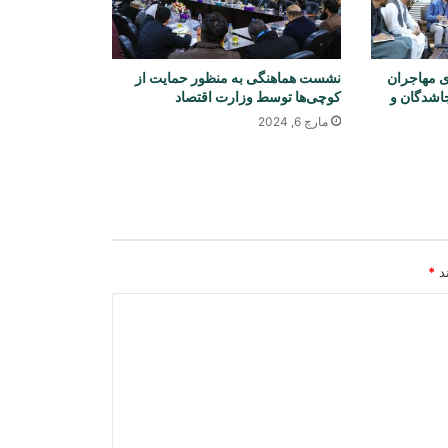
جده میزبان امضای توافق دفاعی
سه‌جانبه عربستان، ترکیه و پاکستان
ی مهاجران
نشست هماهنگی به منظور حمایت از
جاشدگان و
کوچی‌ها توسط وزارت اقتصاد
مارچ 6, 2024
محکمه آلمان یک شهروند افغان را به
حبس ابد محکوم کرد
استقبال سازمان «افغان ایوک» از طرح
حمایت موقت برای شهروندان افغانستان
در امریکا
ند
*
سازمان جهانی صحت: کاهش کمک‌های
بشردوستانه، نظام صحی افغانستان را با
چالش جدی روبه‌رو کرده است
اتاق تجارت و سرمایه‌گذاری افغانستان
دومین نشست «اندیشکده اقتصادی» را