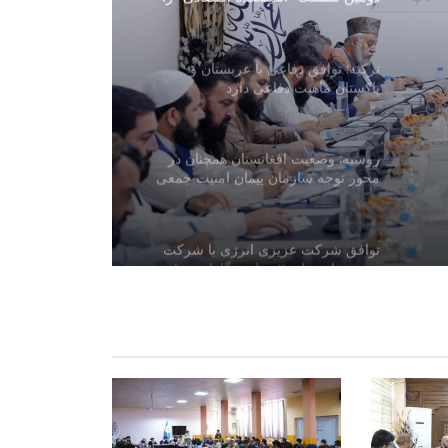
برگزار کرد
ترکیه: توافق دفاعی با عربستان و
پاکستان ماهیت دفاعی دارد
روسیه: وضعیت افغانستان همچنان در
محور توجه سازمان پیمان امنیت جمعی
قرار دارد
توافق شرکت عزیزی انرژی با شرکت
چینی برای تولید ۳ هزار میگاوات برق در
افغانستان
یونیسف: در ۳۰۰ روز پس از آتش‌بس
غزه، دست‌کم ۳۰۰ کودک جان باخته‌اند
صنعا: نیروهای یمنی در کمین هستند