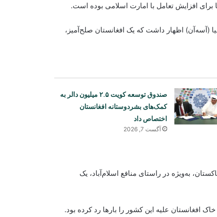
ا برای افزایش تعامل با امارت اسلامی بوده است.
(آسه‌آن) اظهار داشت که یک افغانستان صلح‌آمیز،
صندوق توسعه کویت ۲.۵ میلیون دالر به
کمک‌های بشردوستانه افغانستان
اختصاص داد
آگست 7, 2026
یونیسف: در ۳۰۰ روز پس از آتش‌بس
ستان، به‌ویژه در راستای منافع اسلام‌آباد، یک
غزه، دست‌کم ۳۰۰ کودک جان باخته‌اند
اک افغانستان علیه این کشور را بارها رد کرده بود.
صنعا: نیروهای یمنی در کمین هستند