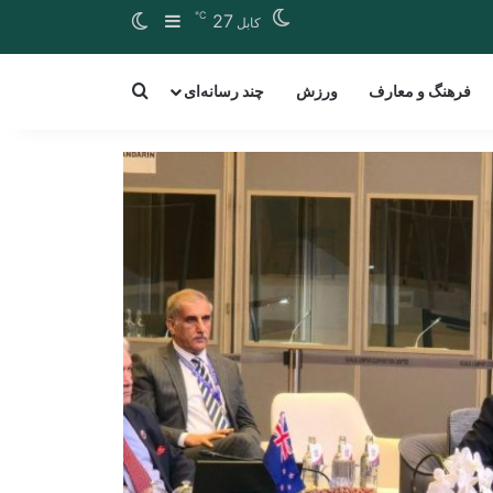
℃
Switch skin
Sidebar
27
کابل
arch for a word
فرهنگ و معارف
ورزش
چند رسانه‌ای