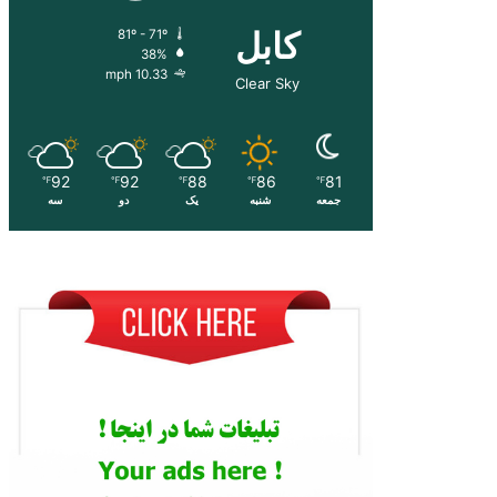
کابل
81º - 71º
38%
10.33 mph
Clear Sky
92
92
88
86
81
℉
℉
℉
℉
℉
جمعه
شنبه
یک
دو
سه