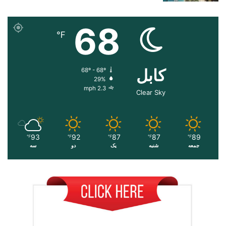
68
℉
کابل
68º - 68º
29%
2.3 mph
Clear Sky
93
92
87
87
89
℉
℉
℉
℉
℉
جمعه
شنبه
یک
دو
سه