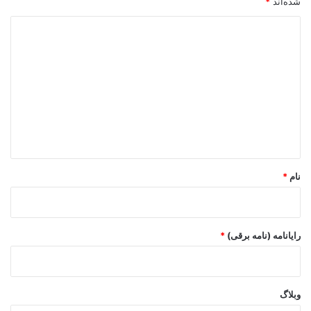
شده‌اند
*
د
ی
د
گ
ا
ه
*
نام
*
رایانامه (نامه برقی)
*
وبلاگ