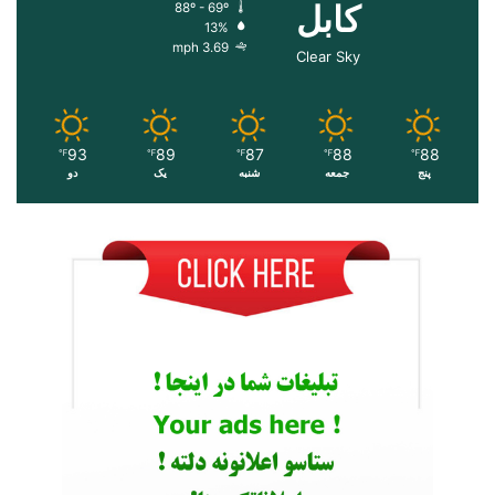
کابل
88º - 69º
13%
3.69 mph
Clear Sky
93
89
87
88
88
℉
℉
℉
℉
℉
پنج
جمعه
شنبه
یک
دو