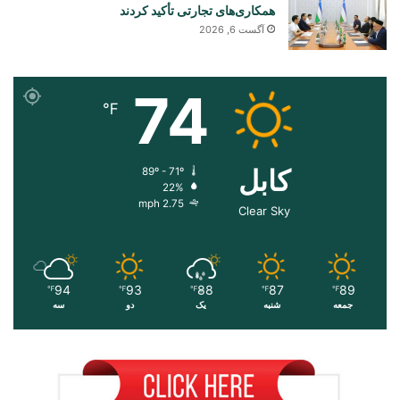
همکاری‌های تجارتی تأکید کردند
آگست 6, 2026
74
℉
کابل
89º - 71º
22%
2.75 mph
Clear Sky
94
93
88
87
89
℉
℉
℉
℉
℉
جمعه
شنبه
یک
دو
سه