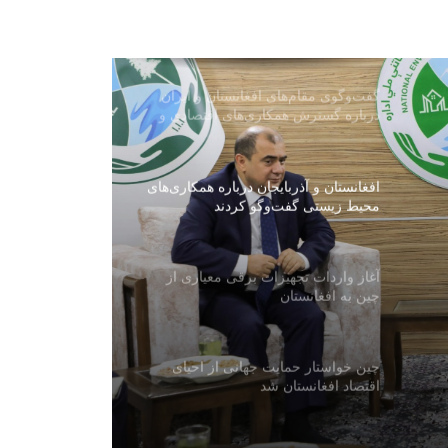
چین دو ماهواره فراطیفی «چشم هوشمند
شرقی» را با موفقیت پرتاب کرد
گفت‌وگوی مقام‌های افغانستان و ایران
درباره گسترش همکاری‌های اقتصادی و
تجارتی
افغانستان و آذربایجان درباره همکاری‌های
محیط زیستی گفت‌وگو کردند
آغاز واردات تجهیزات برقی معیاری از
چین به افغانستان
چین خواستار حمایت جهانی از احیای
اقتصاد افغانستان شد