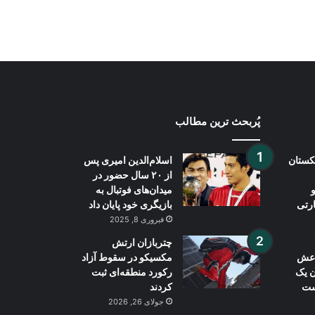
درگیری لفظی ترامپ و هگست بر سر
کاهش ذخایر موشکی آمریکا
پُربحث ترین مطالب
بکستان
اسلام‌الدین امیری پس
از ۲۰ سال حضور در
میدان‌های فوتبال به
ارتی
بازیگری خود پایان داد
فبروری 8, 2025
چتربازان ارتش
داعش
مکسیکو در سقوط آزاد
ن یک
رکورد منطقه‌ای ثبت
ست
کردند
جولای 26, 2026