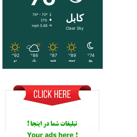
کابل
76º - 70º
21%
5.68 mph
Clear Sky
92
86
87
89
74
℉
℉
℉
℉
℉
پنج
جمعه
شنبه
یک
دو