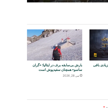
درگیری لفظی ترامپ و هگست بر سر
کاهش ذخایر موشکی آمریکا
روسیه علیه ۳۵ جنگجوی خارجی در
دوسیه تهاجم به کورسک اعلام جرم کرد
ترامپ بار دیگر ایران را به حمله تهدید
کرد و از تمایل به توافق سخن گفت
یادی باقی
بارش بی‌سابقه برف در ایتالیا؛ «گران
آزادی ۳۲۵ مهاجر افغان از زندان‌های
ساسو» همچنان سفیدپوش است
پاکستان و بازگشت آنان به کشور
می 28, 2026
سازمان جهانی صحت: شیوع سریع ابولا
بیش از ۱۷۰۰ قربانی گرفته است
ند
*